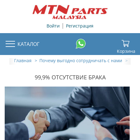
+
|
Войти
Регистрация
КАТАЛОГ
Корзина
Главная
Почему выгодно сотрудничать с нами
99,9
99,9% ОТСУТСТВИЕ БРАКА